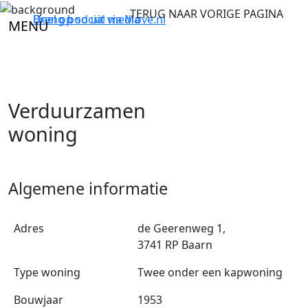
TERUG NAAR VORIGE PAGINA
Breng bod uit via
Deel op social media
Move.nl
MENU
Verduurzamen
woning
Algemene informatie
Adres
de Geerenweg 1,
3741 RP Baarn
Type woning
Twee onder een kapwoning
Bouwjaar
1953