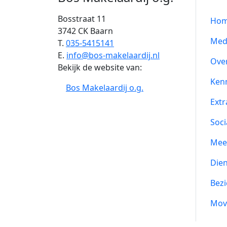
Bosstraat 11
Ho
3742 CK Baarn
Med
T.
035-5415141
E.
info@bos-makelaardij.nl
Ove
Bekijk de website van:
Ken
Bos Makelaardij o.g.
Extr
Soci
Mee
Die
Bezi
Mov