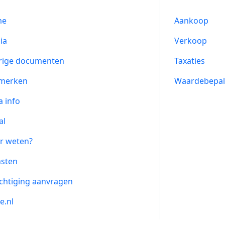
me
Aankoop
ia
Verkoop
rige documenten
Taxaties
merken
Waardebepal
a info
al
r weten?
nsten
chtiging aanvragen
e.nl