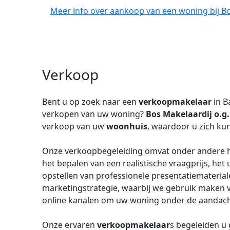
Meer info over aankoop van een woning bij Bo
Verkoop
Bent u op zoek naar een
verkoopmakelaar
in B
verkopen van uw woning?
Bos Makelaardij o.g.
verkoop van uw
woonhuis
, waardoor u zich ku
Onze verkoopbegeleiding omvat onder andere h
het bepalen van een realistische vraagprijs, he
opstellen van professionele presentatiematerial
marketingstrategie, waarbij we gebruik maken v
online kanalen om uw woning onder de aandacht
Onze ervaren
verkoopmakelaar
s begeleiden u