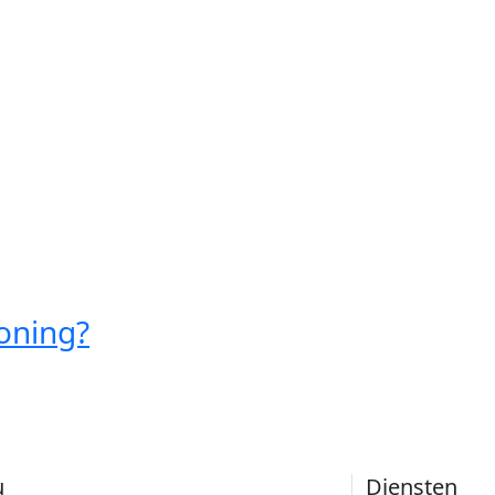
oning?
u
Diensten