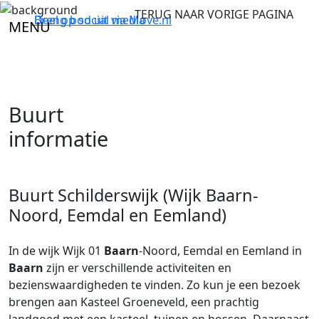
TERUG NAAR VORIGE PAGINA
Breng bod uit via
Deel op social media
Move.nl
MENU
Buurt
informatie
Buurt Schilderswijk (Wijk Baarn-
Noord, Eemdal en Eemland)
In de wijk Wijk 01
Baarn
-Noord, Eemdal en Eemland in
Baarn
zijn er verschillende activiteiten en
bezienswaardigheden te vinden. Zo kun je een bezoek
brengen aan Kasteel Groeneveld, een prachtig