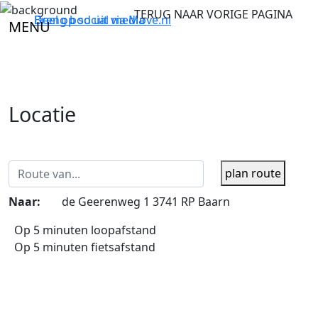
TERUG NAAR VORIGE PAGINA
Breng bod uit via
Deel op social media
Move.nl
MENU
Locatie
plan route
Naar:
de Geerenweg 1 3741 RP Baarn
Op 5 minuten loopafstand
Op 5 minuten fietsafstand